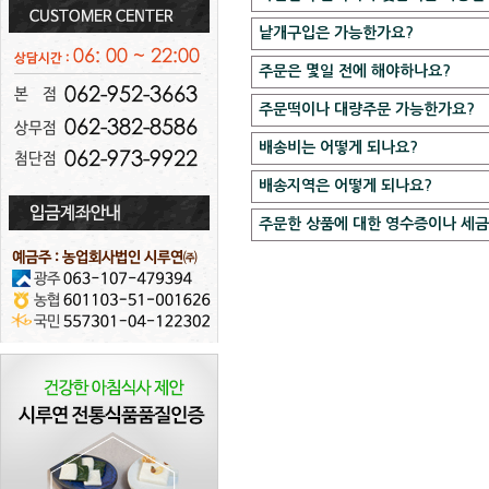
시루연에서는 두가지 방법으로만 주문
코레이션이 가능합니다.
버리는 원인이 되므로 떡은 반드시 냉
시루연의 제품은 본사에서 일괄적으로 
이 외의 특별한 장식을 원하실 경우에는
낱개구입은 가능한가요?
시루연의 직영매장에는 맛보기 떡이 
노화를 방지하는 방법은 다양하게 있
네, 가능합니다.
항상 최상의 맛을 제공하기위해 노력
주문은 몇일 전에 해야하나요?
낱개구입은 시루연의 제품을 주문하실 
프로포즈 떡,학교간식,선물세트,이바지
본점 062)952-3663(대표) / 상무점
기 바랍니다.
첫번째 방법은 알파녹말 상태의 떡을 
최소한 하루 전까지만 주문해 주시면 
주문떡이나 대량주문 가능한가요?
최소 하루 전에 해 주시면 됩니다.
기 때문에 노화를 막을 수 있고, 이
제품종류는 홈페이지 오른쪽 하단에 
시루연의 제품을 신선한 상태로 맛보
본점 : 광주광역시 광산구 신창동 1093-1
배송비는 어떻게 되나요?
수 있습니다.
자세한 사항은 대표번호 062)952-
네, 가능합니다.
미리 예약해주세요.​
상무점 : 광주광역시 서구 상무시민로 
두번째 방법은 기름을 첨가하는 방법인
주문 떡으로는 프로포즈 떡,학교간식,
배송지역은 어떻게 되나요?
(TEL : 062-382-8586)
일반 떡에 비해 알파녹말 상태의 부드
1.광주 시내권 지역 배송
또한, 시루연은 생산력,위생시설,기술
첨단점 : 광주광역시 광산구 월계동 7
태이더라도 수분과 열을 가해주면 다시
1)시루연에서는 광주 시내권 지역 
회사의 자랑인 급속 동결시스템을 이
주문한 상품에 대한 영수증이나 세금
(TEL : 062-973-9922 / 062-973-
시루연에서는 전국지역으로 배송이 
하고 있습니다. 그 외 지역은 대표번호 
용한 제품을 만들어냄으로서 특허기술
단, 버스화물 또는 택배로 보내드리기
2)배송시간은 오전 아침일찍 배송 되
네 가능합니다.
*각 매장의 약도는 메인페이지 오른쪽
자세한 사항은 대표번호 062)952-3
3)교통사정, 천재지변 혹은 배송이 
특별히 세금계산서 발행을 원하실 경
지연될 수 있습니다.
4)정확한 시간에 배송을 원하실 경우
2. 타 지역 배송
1)광주에서 직통으로 가는 버스가 있
2)역별로 버스화물 비용이 다릅니다.
3)터미널에 나오셔서 찾아가셔야 합니
4)보내고 나서 도착예정시간, 화물번
5)물건은 어디서 찾나요?