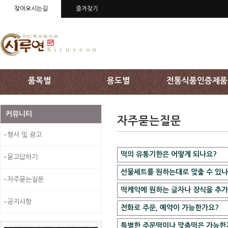
상단 주메뉴 바로가기
찾아오시는길
즐겨찾기
품목별
용도별
전통식품인증제품
커뮤니티
자주묻는질문
행사 및 광고
떡의 유통기한은 어떻게 되나요?
묻고답하기
선물세트를 원하는대로 맞출 수 있나
떡의 유통기한은 제조일 하루입니다. 
자주묻는질문
데워 드시면 됩니다.
떡케익에 원하는 글자나 장식을 추가
네,가능합니다. 시루연의 기존의 선
공지사항
자세한 문의는 대표번호 062)952-3
떡을 냉장실에 넣어뒀다가 딱딱하게 
전화로 주문, 예약이 가능한가요?
고객님의 특별한 날을 더욱 더 의미 
이 온도가 낮은 곳에서 수분을 빼앗기
주문시 말씀해 주시면 국문으로는 축생일,축
특별한 주문떡이나 맞춤떡은 가능한
0-5℃ 정도일 때 가장 빠르게 일어