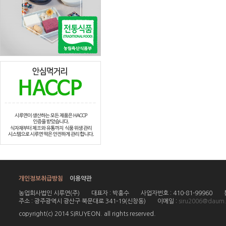
종착역인 경우 수화물 보관소에서 찾
6)입금 확인 후 보내드립니다.
7)차량운행 시간에 따라 배송시간이 
개인정보취급방침
이용약관
농업회사법인 시루연(주)
대표자 : 박홍수
사업자번호 : 410-81-99960
주소 : 광주광역시 광산구 북문대로 341-19(신창동)
이메일 :
siru2006@daum.
copyright(c) 2014 SIRUYEON. all rights reserved.