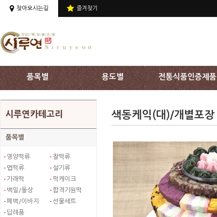
상단 주메뉴 바로가기
찾아오시는길
즐겨찾기
품목별
용도별
전통식품인증제품
색동케익(대)/개별포장
시루연카테고리
품목별
영양떡류
찰떡류
멥떡류
설기류
가래떡
떡케이크
백일/돌상
합격기원떡
폐백/이바지
선물세트
답례품