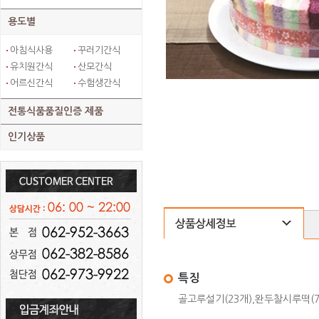
용도별
아침식사용
꾸러기간식
유치원간식
산모간식
어르신간식
수험생간식
전통식품품질인증 제품
인기상품
특징
골고루설기(23개),완두찰시루떡(7