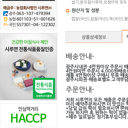
설기,완두찰시루떡,오쟁이떡 모두
원산지 및 성분
멥쌀(국산),찹쌀(국산),쑥(국산),
배송안내-
광주시내권-4만원이상 주문시 
4만원미만 주문시 4,000원배
제품 4만원이상 구매시 무료 배송
광주시외권-배송료별도 고객부
주문안내-
저희 시루연의 모든 제품은 주문
미리 예약주문하시면 더 맛있는 떡
*당일 급히 떡이 필요하시면 판
가능 하지만 혹 원하는 떡이 없
*매주 일요일은 정기휴무입니다.