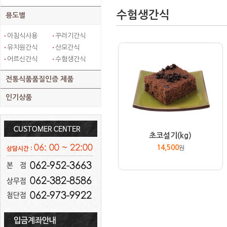
수험생간식
용도별
아침식사용
꾸러기간식
유치원간식
산모간식
어르신간식
수험생간식
전통식품품질인증 제품
인기상품
초코설기(kg)
14,500
원