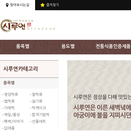
상단 주메뉴 바로가기
찾아오시는길
즐겨찾기
품목별
용도별
전통식품인증제품
시루연카테고리
품목별
영양떡류
찰떡류
멥떡류
설기류
가래떡
떡케이크
백일/돌상
합격기원떡
폐백/이바지
선물세트
답례품