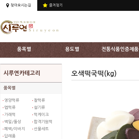
상단 주메뉴 바로가기
찾아오시는길
즐겨찾기
품목별
용도별
전통식품인증제품
오색떡국떡(kg)
시루연카테고리
품목별
영양떡류
찰떡류
멥떡류
설기류
가래떡
떡케이크
백일/돌상
합격기원떡
폐백/이바지
선물세트
답례품