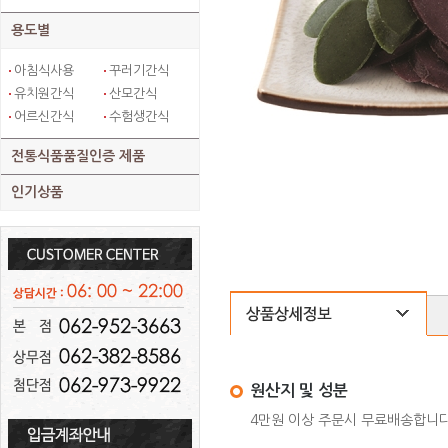
용도별
아침식사용
꾸러기간식
유치원간식
산모간식
어르신간식
수험생간식
전통식품품질인증 제품
인기상품
원산지 및 성분
4만원 이상 주문시 무료배송합니다 